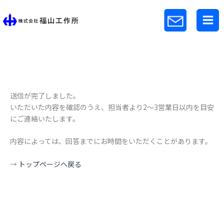
内
容
を
ス
キ
ッ
プ
送信が完了しました。
いただいた内容を確認のうえ、担当者より2〜3営業日以内を目安
にご連絡いたします。
内容によっては、回答までにお時間をいただくことがあります。
→
トップページへ戻る